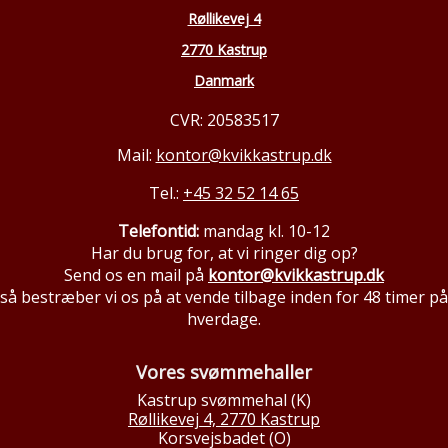
Røllikevej 4
2770 Kastrup
Danmark
CVR: 20583517
Mail:
kontor@kvikkastrup.dk
Tel.:
+45 32 52 14 65
Telefontid:
mandag kl. 10-12
Har du brug for, at vi ringer dig op?
Send os en mail på
kontor@kvikkastrup.dk
så bestræber vi os på at vende tilbage inden for 48 timer på
hverdage.
Vores svømmehaller
Kastrup svømmehal (K)
Røllikevej 4, 2770 Kastrup
Korsvejsbadet (O)