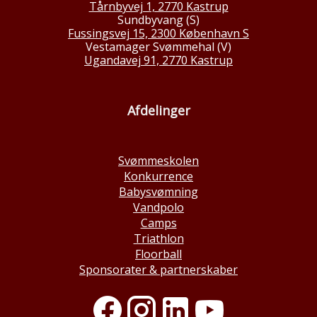
Tårnbyvej 1, 2770 Kastrup
Sundbyvang (S)
Fussingsvej 15, 2300 København S
Vestamager Svømmehal (V)
Ugandavej 91, 2770 Kastrup
Afdelinger
Svømmeskolen
Konkurrence
Babysvømning
Vandpolo
Camps
Triathlon
Floorball
Sponsorater & partnerskaber