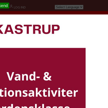
kend
G
LOG IND