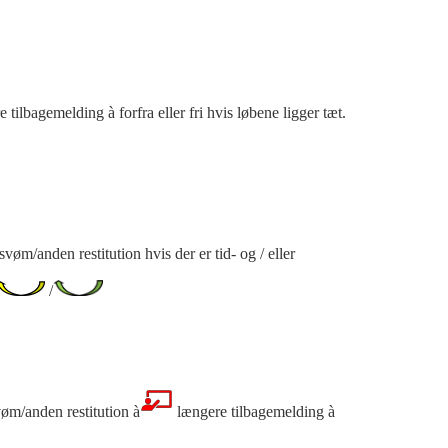
e tilbagemelding
à
forfra eller fri hvis løbene ligger tæt.
vøm/anden restitution hvis der er tid- og / eller
/
øm/anden restitution
à
længere tilbagemelding
à