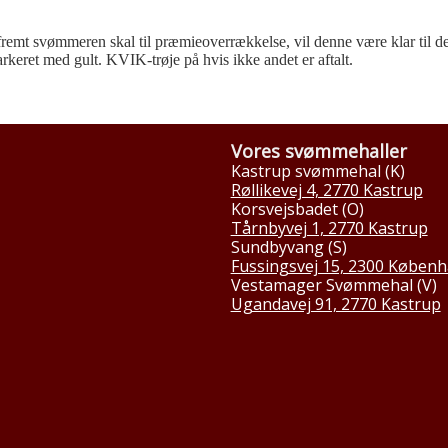
remt svømmeren skal til præmieoverrækkelse, vil denne være klar til de
rkeret med gult. KVIK-trøje på hvis ikke andet er aftalt.
Vores svømmehaller
Kastrup svømmehal (K)
Røllikevej 4, 2770 Kastrup
Korsvejsbadet (O)
Tårnbyvej 1, 2770 Kastrup
Sundbyvang (S)
Fussingsvej 15, 2300 Københ
Vestamager Svømmehal (V)
Ugandavej 91, 2770 Kastrup