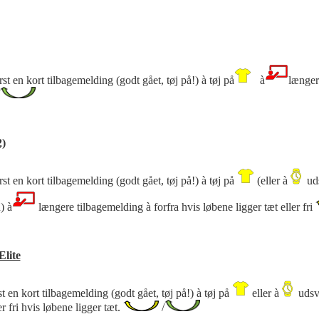
st en kort tilbagemelding (godt gået, tøj på!)
à
tøj på
à
længer
2)
st en kort tilbagemelding (godt gået, tøj på!)
à
tøj på
(eller
à
uds
d)
à
længere tilbagemelding
à
forfra hvis løbene ligger tæt eller fri
Elite
t en kort tilbagemelding (godt gået, tøj på!)
à
tøj på
eller
à
udsv
er fri hvis løbene ligger tæt.
/