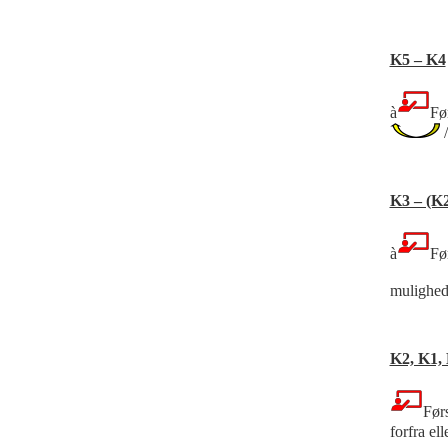
K5 – K4
à
Før
/
K3 – (K
à
Før
mulighe
K2, K1, 
Førs
forfra ell