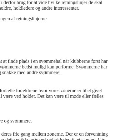
erfor brug for at vide hvilke retningslinjer de skal
rældre, holdledere og andre interessenter.
ingen af retningslinjerne.
mt at finde plads i en svømmehal når klubberne først har
så svømmerne bedst muligt kan performe. Svømmerne har
s og snakke med andre svømmere.
fortælle forældrene hvor vores zonerne er til et givet
 være ved holdet. Det kan være til møde eller fælles
ere og svømmere.
deres frie gang mellem zonerne. Der er en forventning
n dette er ikke primært opholdssted til et stævne. Giv