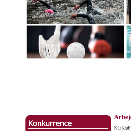
Arbejd
Konkurrence
Når klubb