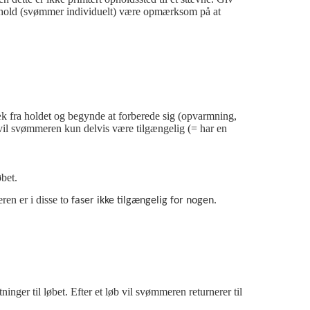
m hold (svømmer individuelt) være opmærksom på at
væk fra holdet og begynde at forberede sig (opvarmning,
vil svømmeren kun delvis være tilgængelig (= har en
øbet.
en er i disse to
faser ikke tilgængelig for nogen.
nger til løbet. Efter et løb vil svømmeren returnerer til