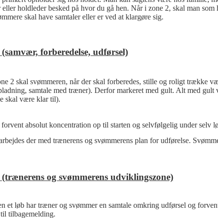
r eller holdleder besked på hvor du gå hen. Når i zone 2, skal man so
mmere skal have samtaler eller er ved at klargøre sig.
(samvær, forberedelse, udførsel)
one 2 skal svømmeren, når der skal forberedes, stille og roligt trække 
ladning, samtale med træner). Derfor markeret med gult. Alt med gult 
 skal være klar til).
forvent absolut koncentration op til starten og selvfølgelig under selv l
arbejdes der med trænerens og svømmerens plan for udførelse. Svømmer
(trænerens og svømmerens udviklingszone)
n et løb har træner og svømmer en samtale omkring udførsel og forventni
til tilbagemelding.