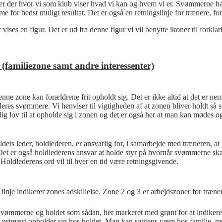
r der hvor vi som klub viser hvad vi kan og hvem vi er. Svømmerne har d
e for bedst muligt resultat. Det er også en retningslinje for trænere, fo
vises en figur. Det er ud fra denne figur vi vil benytte ikoner til forklar
(familiezone samt andre interessenter)
enne zone kan forældrene frit opholdt sig. Det er ikke altid at det er ne
deres svømmere. Vi henviser til vigtigheden af at zonen bliver holdt 
lig lov til at opholde sig i zonen og det er også her at man kan møde
dets leder, holdlederen, er ansvarlig for, i samarbejde med træneren, at 
et er også holdlederens ansvar at holde styr på hvornår svømmerne skal
Holdlederens ord vil til hver en tid være retningsgivende.
linje indikerer zones adskillelse. Zone 2 og 3 er arbejdszoner for træn
vømmerne og holdet som sådan, her markeret med grønt for at indikere 
n primært opholder sig hos holdet. Man kan sagtens være hos familie, me