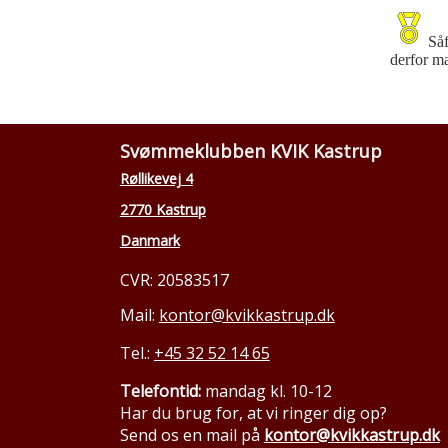
Såf
derfor ma
Svømmeklubben KVIK Kastrup
Røllikevej 4
2770 Kastrup
Danmark
CVR: 20583517
Mail:
kontor@kvikkastrup.dk
Tel.:
+45 32 52 14 65
Telefontid:
mandag kl. 10-12
Har du brug for, at vi ringer dig op?
Send os en mail på
kontor@kvikkastrup.dk