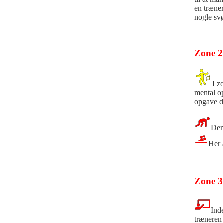
en træne
nogle svø
Zone 2
I z
mental op
opgave de
Der 
Her 
Zone 3
Inde
træneren 