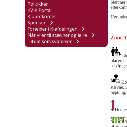
Stævner e
Politikker
efterkomm
KVIK Portal
Klubrekorder
Herunder 
Sponsor
Forælder i K-afdelingen
Når vi er til stævner og lejre
Zone 1
Til dig som svømmer
I d
placeret 
selvfølge
Hol
stævne. D
hepning. 
Denne 
S
til at ma