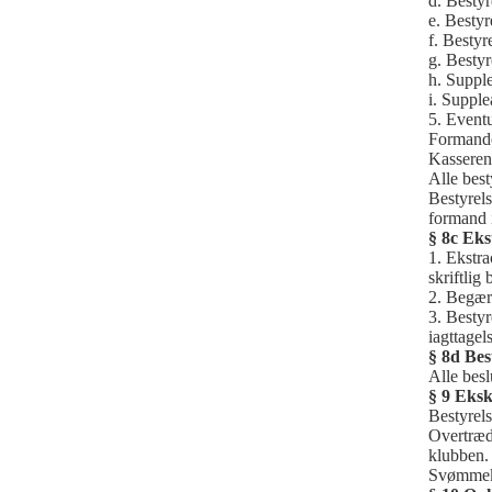
d. Besty
e. Besty
f. Besty
g. Besty
h. Suppl
i. Supple
5. Eventu
Formanden
Kasseren 
Alle best
Bestyrel
formand 
§ 8c Eks
1. Ekstra
skriftlig
2. Begæri
3. Bestyr
iagttagels
§ 8d Bes
Alle besl
§ 9 Eksk
Bestyrel
Overtræd
klubben.
Svømmekl