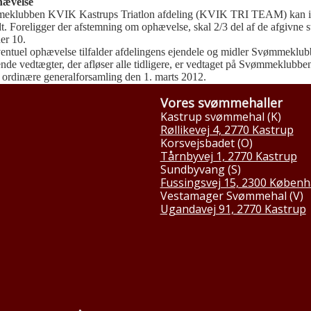
hævelse
eklubben KVIK Kastrups Triatlon afdeling (KVIK TRI TEAM) kan i
t. Foreligger der afstemning om ophævelse, skal 2/3 del af de afgivne 
er 10.
ventuel ophævelse tilfalder afdelingens ejendele og midler Svømmekl
nde vedtægter, der afløser alle tidligere, er vedtaget på Svømmeklub
rdinære generalforsamling den 1. marts 2012.
Vores svømmehaller
Kastrup svømmehal (K)
Røllikevej 4, 2770 Kastrup
Korsvejsbadet (O)
Tårnbyvej 1, 2770 Kastrup
Sundbyvang (S)
Fussingsvej 15, 2300 Københ
Vestamager Svømmehal (V)
Ugandavej 91, 2770 Kastrup