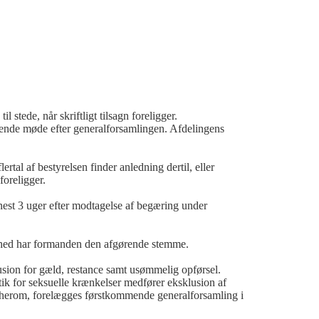
stede, når skriftligt tilsagn foreligger.
ende møde efter generalforsamlingen. Afdelingens
rtal af bestyrelsen finder anledning dertil, eller
oreligger.
senest 3 uger efter modtagelse af begæring under
ighed har formanden den afgørende stemme.
sion for gæld, restance samt usømmelig opførsel.
for seksuelle krænkelser medfører eksklusion af
 herom, forelægges førstkommende generalforsamling i