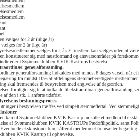
relsesmedlem
relsesmedlem
relsesmedlem
relsesmedlem
eant
ant
elt
 vælges for 2 år (ulige år)
vælges for 2 år (lige år)
yrelsesmedlemmer vælges for 1 år. Et medlem kan vælges uden at være til 
sen konstituerer sig med næstformand og ansvarsområder på førstkomm
indtræder i Svømmeklubben KVIK Kastrups bestyrelse.
traordinær generalforsamling.
ordinær generalforsamling indkaldes med mindst 8 dages varsel, når et fle
 begæring fra mindst 10% af afdelingens stemmeberettigede medlemmer f
ng skal fremsendes til bestyrelsen med angivelse af dagsorden.
elsen forpligter sig til at indkalde til ekstraordinær generalforsamling 
e af den i stk. 1 anførte tidsfrist.
tyrelsens beslutningsproces
utninger i bestyrelsen træffes ved simpelt stemmeflertal. Ved stemmel
lusioner
sen kan til Svømmeklubben KVIK Kastrup indstille et medlem til eksklu
else af Svømmeklubben KVIK KASTRUPs Pædofilipolitik, samt Politik 
 Eventuelle eksklusioner kan, såfremt medlemmet fremsætter begæring
ubben KVIK Kastrup til ophævelse.