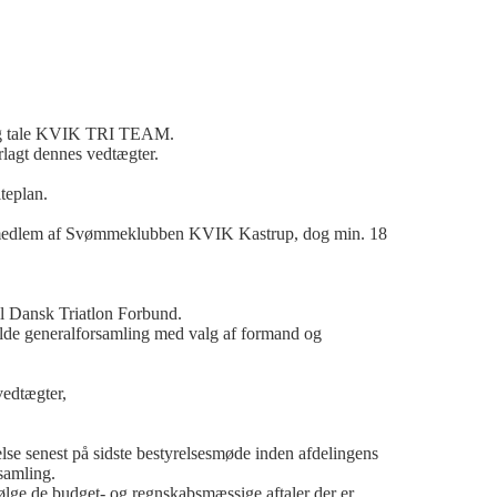
lig tale KVIK TRI TEAM.
agt dennes vedtægter.
teplan.
ve medlem af Svømmeklubben KVIK Kastrup, dog min. 18
 Dansk Triatlon Forbund.
de generalforsamling med valg af formand og
edtægter,
lse senest på sidste bestyrelsesmøde inden afdelingens
samling.
ge de budget- og regnskabsmæssige aftaler der er