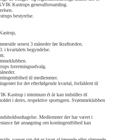
KVIK Kastrups generalforsamling.
relsen.
rups bestyrelse.
Kastrup,
eside senest 3 måneder før ikraftræden.
. i kvartalets begyndelse.
nt.
vømmeklubben.
ups forretningsudvalg.
måneder.
tingentfrihed til medlemmer.
ngentet for det efterfølgende kvartal, forfaldent til
Kastrup i minimum ét år kan indstilles til
dsholdet i deres, respektive sportsgren. Svømmeklubben
d landsholdsudtagelse. Medlemmer der har været i
restance før ansøgning om kontingentfrihed kan
ide, uanset om det er lavet af lønnede eller ulønnede