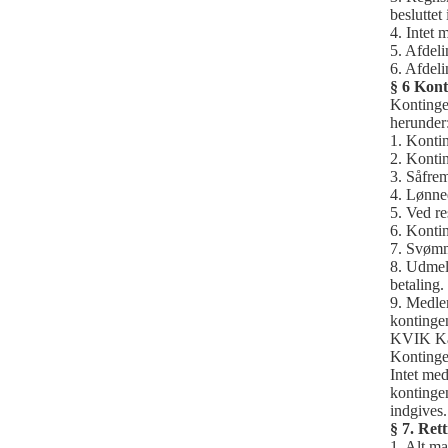
beslutte
4. Intet 
5. Afdel
6. Afdel
§ 6 Kont
Kontinge
herunder
1. Konti
2. Kontin
3. Såfrem
4. Lønne
5. Ved r
6. Konti
7. Svømm
8. Udmeld
betaling.
9. Medle
kontingen
KVIK Kas
Kontinge
Intet med
kontingen
indgives.
§ 7. Rett
1. Alt ma