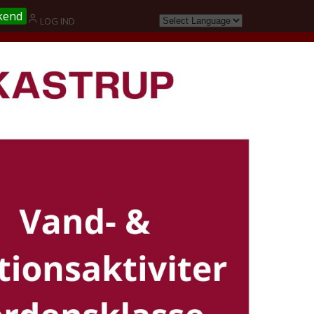
kend
G
LOG IND