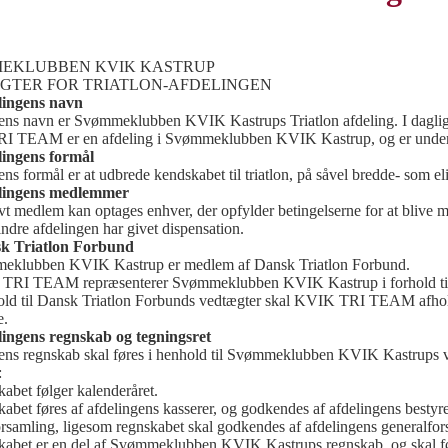
EKLUBBEN KVIK KASTRUP
GTER FOR TRIATLON-AFDELINGEN
lingens navn
ens navn er Svømmeklubben KVIK Kastrups Triatlon afdeling. I dag
 TEAM er en afdeling i Svømmeklubben KVIK Kastrup, og er underl
lingens formål
ns formål er at udbrede kendskabet til triatlon, på såvel bredde- som eli
elingens medlemmer
vt medlem kan optages enhver, der opfylder betingelserne for at bli
dre afdelingen har givet dispensation.
sk Triatlon Forbund
eklubben KVIK Kastrup er medlem af Dansk Triatlon Forbund.
TRI TEAM repræsenterer Svømmeklubben KVIK Kastrup i forhold til
hold til Dansk Triatlon Forbunds vedtægter skal KVIK TRI TEAM afhol
e.
lingens regnskab og tegningsret
ens regnskab skal føres i henhold til Svømmeklubben KVIK Kastrups v
:
abet følger kalenderåret.
abet føres af afdelingens kasserer, og godkendes af afdelingens bestyre
rsamling, ligesom regnskabet skal godkendes af afdelingens generalfor
kabet er en del af Svømmeklubben KVIK Kastrups regnskab, og skal føl