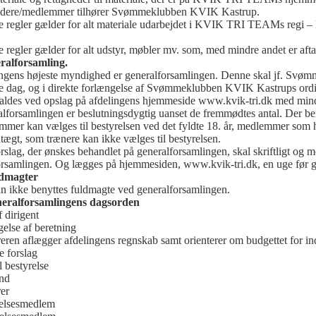
dere/medlemmer tilhører Svømmeklubben KVIK Kastrup.
regler gælder for alt materiale udarbejdet i KVIK TRI TEAMs regi – La
.
regler gælder for alt udstyr, møbler mv. som, med mindre andet er afta
ralforsamling.
ingens højeste myndighed er generalforsamlingen. Denne skal jf. Svø
 dag, og i direkte forlængelse af Svømmeklubben KVIK Kastrups ordi
kaldes ved opslag på afdelingens hjemmeside www.kvik-tri.dk med minds
lforsamlingen er beslutningsdygtig uanset de fremmødtes antal. Der ben
mmer kan vælges til bestyrelsen ved det fyldte 18. år, medlemmer som 
ægt, som trænere kan ikke vælges til bestyrelsen.
orslag, der ønskes behandlet på generalforsamlingen, skal skriftligt og
orsamlingen. Og lægges på hjemmesiden, www.kvik-tri.dk, en uge før g
ldmagter
an ikke benyttes fuldmagte ved generalforsamlingen.
neralforsamlingens dagsorden
f dirigent
else af beretning
eren aflægger afdelingens regnskab samt orienterer om budgettet for i
 forslag
l bestyrelse
nd
er
relsesmedlem