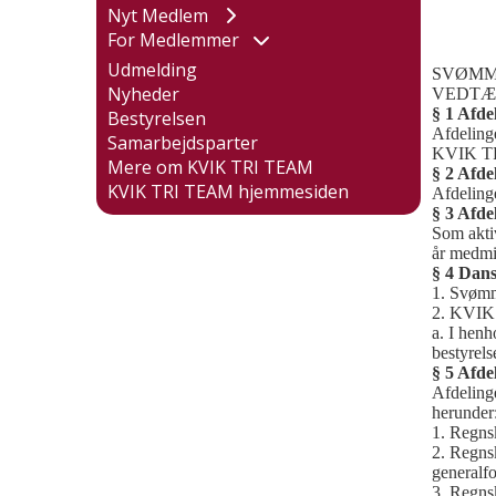
Nyt Medlem
For Medlemmer
Udmelding
SVØMM
Nyheder
VEDTÆ
§ 1 Afde
Bestyrelsen
Afdeling
Samarbejdsparter
KVIK TRI
Mere om KVIK TRI TEAM
§ 2 Afde
KVIK TRI TEAM hjemmesiden
Afdelinge
§ 3 Afd
Som akti
år medmin
§ 4 Dan
1. Svømm
2. KVIK 
a. I hen
bestyrels
§ 5 Afde
Afdeling
herunder
1. Regnsk
2. Regnsk
generalfo
3. Regns