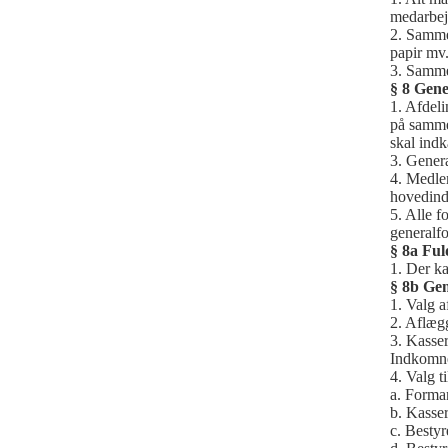
medarbej
2. Samme 
papir mv
3. Samme 
§ 8 Gene
1. Afdel
på samme
skal ind
3. Genera
4. Medle
hovedindt
5. Alle f
generalf
§ 8a Fu
1. Der k
§ 8b Ge
1. Valg a
2. Aflægg
3. Kasser
Indkomne
4. Valg ti
a. Forma
b. Kasser
c. Besty