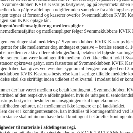
t i Svømmeklubben KVIK Kastrups bestyrelse, og på Svømmeklubben 
medlem kan påføre afdelingen udgifter uden samtykke fra afdelingsbesty
ingen tegnes af formand og kasserer overfor Svømmeklubben KVIK Kast
ingen kan IKKE optage lån.
ingent/medlemsafgifter og medlemspligter
nt/medlemsafgifter og medlemspligter følger Svømmeklubbens KVIK 
:
ngentændringer skal meddeles på Svømmeklubben KVIK Kastrups hjemm
gentet for alle medlemmer dog undtaget et passive – betales senest d. 10
t et medlem er aktiv i flere afdelinger/hold, betales det højeste kontinge
de trænere kan være kontingentfrit medlem på ét ikke elitært hold i S
estancer opkræves gebyr, som fastsættes af Svømmeklubben KVIK Kastr
ngentfrihed kan gives ved eventuel sygdom af længere varighed end 3 
eklubben KVIK Kastrups bestyrelse kan i særlige tilfælde meddele kon
else skal ske skriftligt inden udløbet af et kvartal, i modsat fald er konti
mmer der har været medlem og betalt kontingent i Svømmeklubben KVIK 
tfrihed af den respektive afdelingsleder, hvis de udtages til seniorlan
trups bestyrelse beslutter om ansøgningen skal imødekommes.
ntfriheden ophører, når medlemmet ikke længere er på landsholdet.
lem der er i kontingentrestance, kan indstilles til kontingentfrihed ve
trestance skal minimum have betalt kontingent i et år efter kontingent
igheder til materiale i afdelingens regi.
teriale og rettigheder til materiale, der er på KVIK TRI TEAMs hjemmes