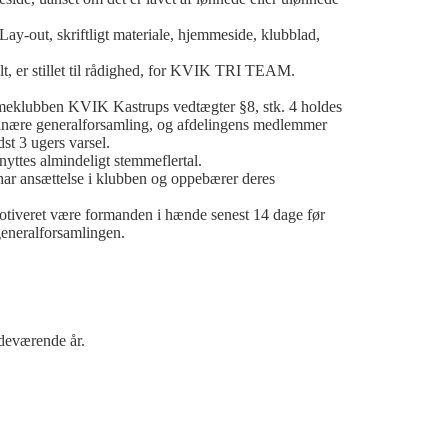
y-out, skriftligt materiale, hjemmeside, klubblad,
lt, er stillet til rådighed, for KVIK TRI TEAM.
mmeklubben KVIK Kastrups vedtægter §8, stk. 4 holdes
nære generalforsamling, og afdelingens medlemmer
t 3 ugers varsel.
yttes almindeligt stemmeflertal.
har ansættelse i klubben og oppebærer deres
 motiveret være formanden i hænde senest 14 dage før
eneralforsamlingen.
ndeværende år.