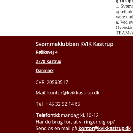
§ 10 Op
1. Svømm
oprethold
være und
a. Ved e
Ovenståe
TEAMs) o
Svømmeklubben KVIK Kastrup
Røllikevej 4
2770 Kastrup
Danmark
CVR: 20583517
Mail:
kontor@kvikkastrup.dk
Tel.:
+45 32 52 14 65
Telefontid:
mandag kl. 10-12
Har du brug for, at vi ringer dig op?
Send os en mail på
kontor@kvikkastrup.dk