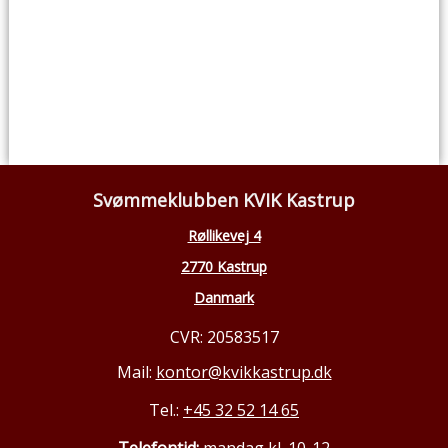
Svømmeklubben KVIK Kastrup
Røllikevej 4
2770 Kastrup
Danmark
CVR: 20583517
Mail:
kontor@kvikkastrup.dk
Tel.:
+45 32 52 14 65