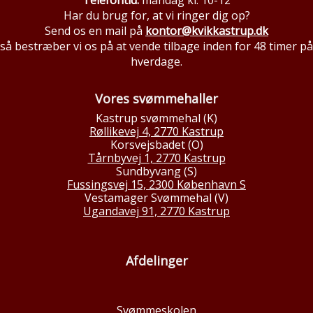
Telefontid:
mandag kl. 10-12
Har du brug for, at vi ringer dig op?
Send os en mail på
kontor@kvikkastrup.dk
så bestræber vi os på at vende tilbage inden for 48 timer på
hverdage.
Vores svømmehaller
Kastrup svømmehal (K)
Røllikevej 4, 2770 Kastrup
Korsvejsbadet (O)
Tårnbyvej 1, 2770 Kastrup
Sundbyvang (S)
Fussingsvej 15, 2300 København S
Vestamager Svømmehal (V)
Ugandavej 91, 2770 Kastrup
Afdelinger
Svømmeskolen