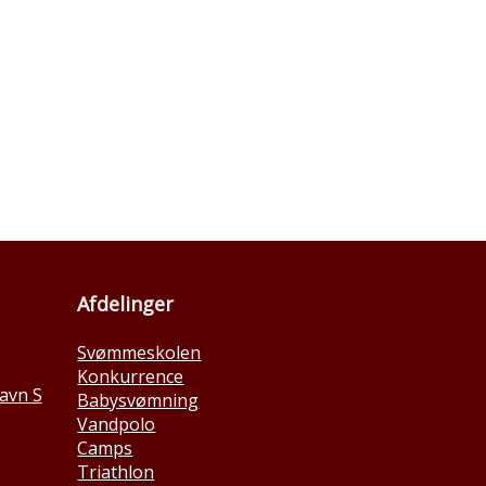
Afdelinger
Svømmeskolen
Konkurrence
avn S
Babysvømning
Vandpolo
Camps
Triathlon