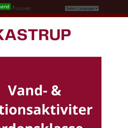
kend
G
LOG IND