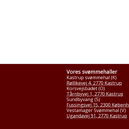
Vores svømmehaller
Kastrup svømmehal (K)
Røllikevej 4, 2770 Kastrup
Korsvejsbadet (O)
Tårnbyvej 1, 2770 Kastrup
Sundbyvang (S)
Fussingsvej 15, 2300 Københ
Vestamager Svømmehal (V)
Ugandavej 91, 2770 Kastrup