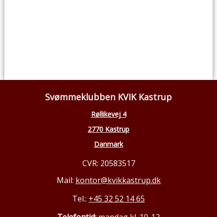
Svømmeklubben KVIK Kastrup
Røllikevej 4
2770 Kastrup
Danmark
CVR: 20583517
Mail:
kontor@kvikkastrup.dk
Tel.:
+45 32 52 14 65