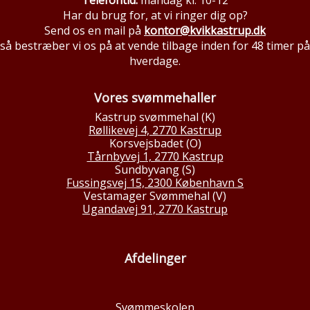
Telefontid:
mandag kl. 10-12
Har du brug for, at vi ringer dig op?
Send os en mail på
kontor@kvikkastrup.dk
så bestræber vi os på at vende tilbage inden for 48 timer på
hverdage.
Vores svømmehaller
Kastrup svømmehal (K)
Røllikevej 4, 2770 Kastrup
Korsvejsbadet (O)
Tårnbyvej 1, 2770 Kastrup
Sundbyvang (S)
Fussingsvej 15, 2300 København S
Vestamager Svømmehal (V)
Ugandavej 91, 2770 Kastrup
Afdelinger
Svømmeskolen