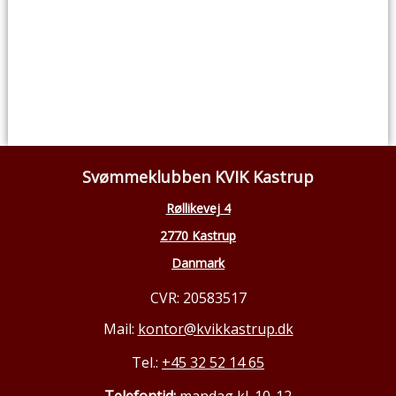
Svømmeklubben KVIK Kastrup
Røllikevej 4
2770 Kastrup
Danmark
CVR: 20583517
Mail:
kontor@kvikkastrup.dk
Tel.:
+45 32 52 14 65