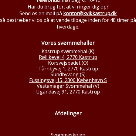
Telefontid:
mandag kl. 10-12
Har du brug for, at vi ringer dig op?
Send os en mail på
kontor@kvikkastrup.dk
så bestræber vi os på at vende tilbage inden for 48 timer på
hverdage.
Vores svømmehaller
Kastrup svømmehal (K)
Røllikevej 4, 2770 Kastrup
Korsvejsbadet (O)
Tårnbyvej 1, 2770 Kastrup
Sundbyvang (S)
Fussingsvej 15, 2300 København S
Vestamager Svømmehal (V)
Ugandavej 91, 2770 Kastrup
Afdelinger
Svømmeskolen