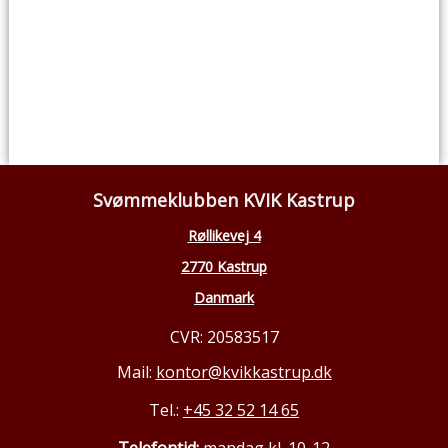
Svømmeklubben KVIK Kastrup
Røllikevej 4
2770 Kastrup
Danmark
CVR: 20583517
Mail:
kontor@kvikkastrup.dk
Tel.:
+45 32 52 14 65