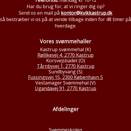
Telefontid:
mandag kl. 10-12
Har du brug for, at vi ringer dig op?
Send os en mail på
kontor@kvikkastrup.dk
så bestræber vi os på at vende tilbage inden for 48 timer på
hverdage.
Vores svømmehaller
Kastrup svømmehal (K)
Røllikevej 4, 2770 Kastrup
Korsvejsbadet (O)
Tårnbyvej 1, 2770 Kastrup
Sundbyvang (S)
Fussingsvej 15, 2300 København S
Vestamager Svømmehal (V)
Ugandavej 91, 2770 Kastrup
Afdelinger
Svømmeskolen