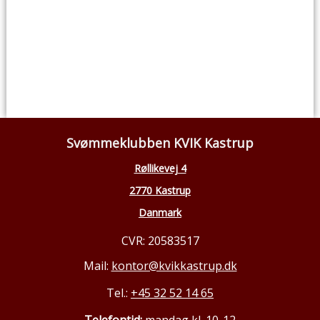
Svømmeklubben KVIK Kastrup
Røllikevej 4
2770 Kastrup
Danmark
CVR: 20583517
Mail:
kontor@kvikkastrup.dk
Tel.:
+45 32 52 14 65