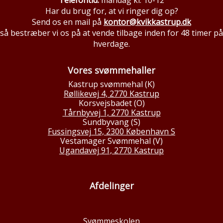
Telefontid:
mandag kl. 10-12
Har du brug for, at vi ringer dig op?
Send os en mail på
kontor@kvikkastrup.dk
så bestræber vi os på at vende tilbage inden for 48 timer på
hverdage.
Vores svømmehaller
Kastrup svømmehal (K)
Røllikevej 4, 2770 Kastrup
Korsvejsbadet (O)
Tårnbyvej 1, 2770 Kastrup
Sundbyvang (S)
Fussingsvej 15, 2300 København S
Vestamager Svømmehal (V)
Ugandavej 91, 2770 Kastrup
Afdelinger
Svømmeskolen