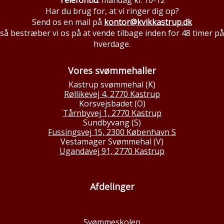
Telefontid:
mandag kl. 10-12
Har du brug for, at vi ringer dig op?
Send os en mail på
kontor@kvikkastrup.dk
så bestræber vi os på at vende tilbage inden for 48 timer på
hverdage.
Vores svømmehaller
Kastrup svømmehal (K)
Røllikevej 4, 2770 Kastrup
Korsvejsbadet (O)
Tårnbyvej 1, 2770 Kastrup
Sundbyvang (S)
Fussingsvej 15, 2300 København S
Vestamager Svømmehal (V)
Ugandavej 91, 2770 Kastrup
Afdelinger
Svømmeskolen