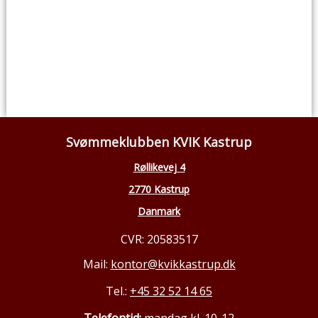
Svømmeklubben KVIK Kastrup
Røllikevej 4
2770 Kastrup
Danmark
CVR: 20583517
Mail:
kontor@kvikkastrup.dk
Tel.:
+45 32 52 14 65