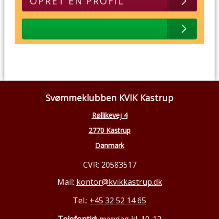
OPRET EN PROFIL
Svømmeklubben KVIK Kastrup
Røllikevej 4
2770 Kastrup
Danmark
CVR: 20583517
Mail:
kontor@kvikkastrup.dk
Tel.:
+45 32 52 14 65