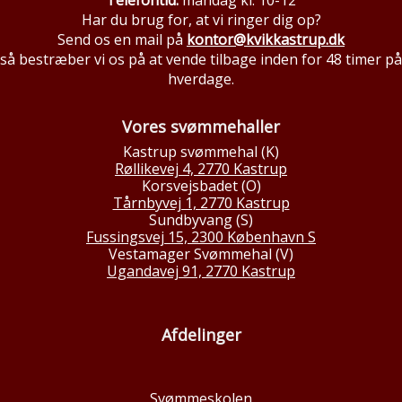
Telefontid:
mandag kl. 10-12
Har du brug for, at vi ringer dig op?
Send os en mail på
kontor@kvikkastrup.dk
så bestræber vi os på at vende tilbage inden for 48 timer på
hverdage.
Vores svømmehaller
Kastrup svømmehal (K)
Røllikevej 4, 2770 Kastrup
Korsvejsbadet (O)
Tårnbyvej 1, 2770 Kastrup
Sundbyvang (S)
Fussingsvej 15, 2300 København S
Vestamager Svømmehal (V)
Ugandavej 91, 2770 Kastrup
Afdelinger
Svømmeskolen