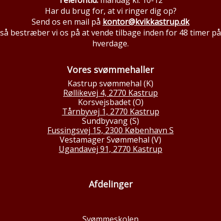
Telefontid:
mandag kl. 10-12
Har du brug for, at vi ringer dig op?
Send os en mail på
kontor@kvikkastrup.dk
så bestræber vi os på at vende tilbage inden for 48 timer på
hverdage.
Vores svømmehaller
Kastrup svømmehal (K)
Røllikevej 4, 2770 Kastrup
Korsvejsbadet (O)
Tårnbyvej 1, 2770 Kastrup
Sundbyvang (S)
Fussingsvej 15, 2300 København S
Vestamager Svømmehal (V)
Ugandavej 91, 2770 Kastrup
Afdelinger
Svømmeskolen