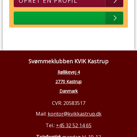
OPRET EN PROFIL
Svømmeklubben KVIK Kastrup
Røllikevej 4
2770 Kastrup
Danmark
CVR: 20583517
Mail:
kontor@kvikkastrup.dk
Tel.:
+45 32 52 14 65