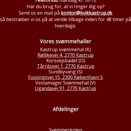
Telefontid:
mandag kl. 10-12
Har du brug for, at vi ringer dig op?
Send os en mail på
kontor@kvikkastrup.dk
så bestræber vi os på at vende tilbage inden for 48 timer på
hverdage.
Vores svømmehaller
Kastrup svømmehal (K)
Røllikevej 4, 2770 Kastrup
Korsvejsbadet (O)
Tårnbyvej 1, 2770 Kastrup
Sundbyvang (S)
Fussingsvej 15, 2300 København S
Vestamager Svømmehal (V)
Ugandavej 91, 2770 Kastrup
Afdelinger
Svømmeskolen