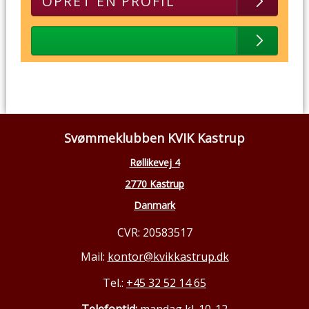
OPRET EN PROFIL
Svømmeklubben KVIK Kastrup
Røllikevej 4
2770 Kastrup
Danmark
CVR: 20583517
Mail:
kontor@kvikkastrup.dk
Tel.:
+45 32 52 14 65